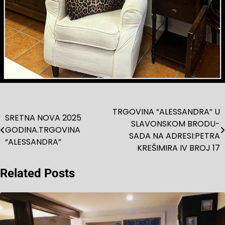
TRGOVINA “ALESSANDRA” U
Navigacija
SRETNA NOVA 2025
SLAVONSKOM BRODU-
GODINA.TRGOVINA
objava
SADA NA ADRESI:PETRA
“ALESSANDRA”
KREŠIMIRA IV BROJ 17
Related Posts