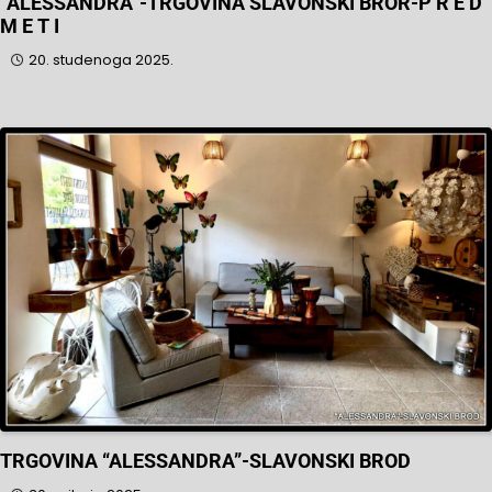
“ALESSANDRA”-TRGOVINA SLAVONSKI BROR-P R E D
M E T I
20. studenoga 2025.
TRGOVINA “ALESSANDRA”-SLAVONSKI BROD