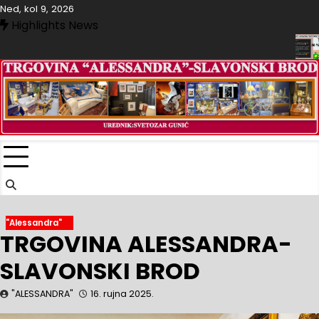
Skip
Ned, kol 9, 2026
to
Highlights News
content
 “ALESSANDRA”-SLAVONSKI BROD
TRGOVINA “ALESSAND
"Alessandra"
TRGOVINA ALESSANDRA-
SLAVONSKI BROD
"ALESSANDRA"
16. rujna 2025.