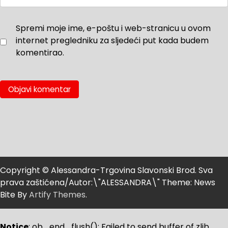
Spremi moje ime, e-poštu i web-stranicu u ovom
internet pregledniku za sljedeći put kada budem
komentirao.
Copyright © Alessandra-Trgovina Slavonski Brod. Sva
prava zaštićena/Autor:\"ALESSANDRA\" Theme: News
Bite By
Artify Themes
.
Notice
: ob_end_flush(): Failed to send buffer of zlib