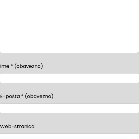
Ime
* (obavezno)
E-pošta
* (obavezno)
Web-stranica