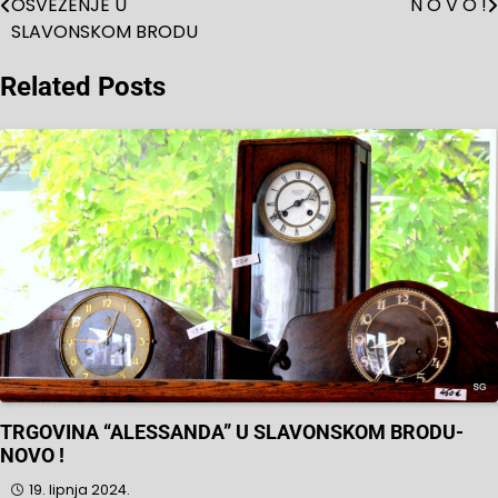
OSVEŽENJE U
N O V O !
objava
SLAVONSKOM BRODU
Related Posts
TRGOVINA “ALESSANDA” U SLAVONSKOM BRODU-
NOVO !
19. lipnja 2024.