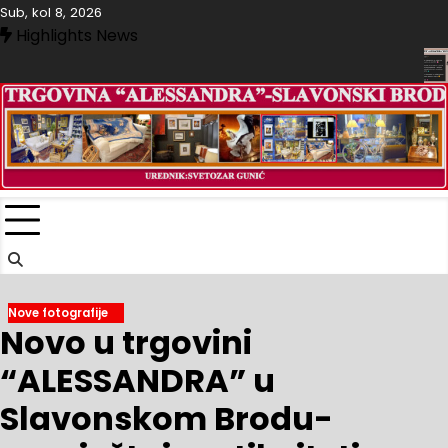
Skip
Sub, kol 8, 2026
to
Highlights News
content
RGOVINI “ALESSANDRA”-SLAVONSKI BROD
TRGOVINA “AL
Nove fotografije
Novo u trgovini
“ALESSANDRA” u
Slavonskom Brodu-