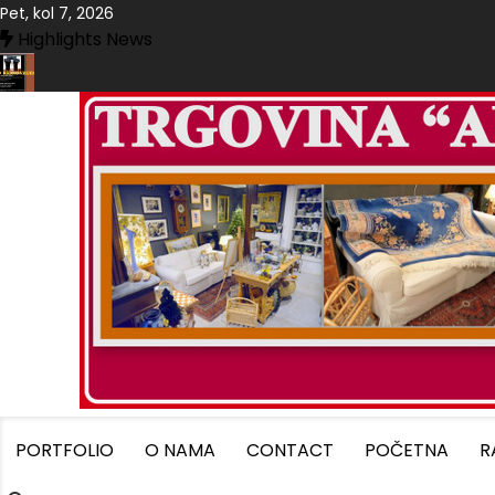
Skip
Pet, kol 7, 2026
to
Highlights News
content
E U TRGOVINI “ALESSANDRA”-SLAVONSKI BROD
TRGOVIN
PORTFOLIO
O NAMA
CONTACT
POČETNA
R