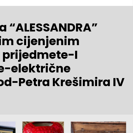
vina “ALESSANDRA”
im cijenjenim
prijedmete-I
e-električne
rod-Petra Krešimira IV