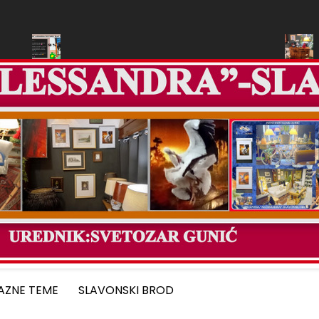
A “ALESSANDRA”-SLAVONSKI BROD
U TRGOVINI”ALESSA
AZNE TEME
SLAVONSKI BROD