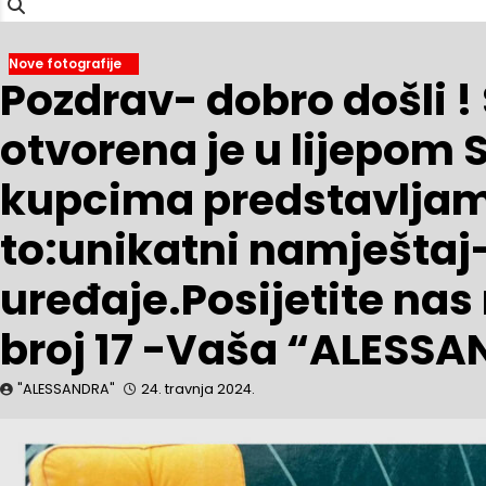
Nove fotografije
Pozdrav- dobro došli 
otvorena je u lijepom
kupcima predstavljam
to:unikatni namještaj
uređaje.Posijetite nas
broj 17 -Vaša “ALESS
"ALESSANDRA"
24. travnja 2024.