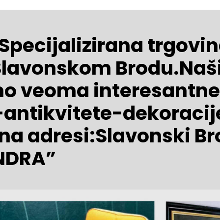
! Specijalizirana trgo
 Slavonskom Brodu.Naš
o veoma interesantne 
-antikvitete-dekoracij
 na adresi:Slavonski B
ANDRA”