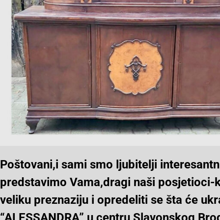
Poštovani,i sami smo ljubitelji interesant
predstavimo Vama,dragi naši posjetioci-k
veliku preznaziju i opredeliti se šta će 
“ALESSANDRA” u centru Slavonskog Brod