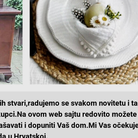
nih stvari,radujemo se svakom novitetu i t
upci.Na ovom web sajtu redovito možete vi
ukrašavati i dopuniti Vaš dom.Mi Vas oček
a u Hrvatskoj.