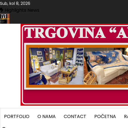
Skip
Sub, kol 8, 2026
to
Highlights News
content
IJEME U TRGOVINI “ALESSANDRA”-SLAVONSKI BROD
TRG
PORTFOLIO
O NAMA
CONTACT
POČETNA
R