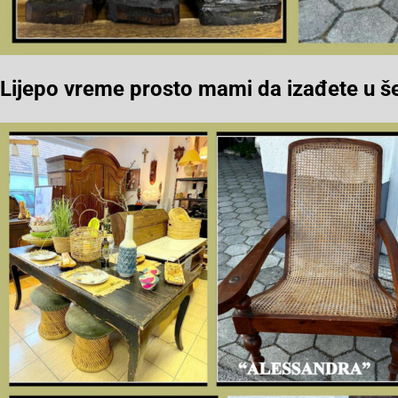
Lijepo vreme prosto mami da izađete u š