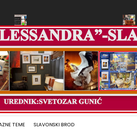
OVINA “ALESSANDRA”-SLAVONSKI BROD
U TRGOVINI”AL
AZNE TEME
SLAVONSKI BROD