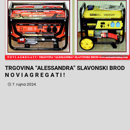
TRGOVINA “ALESSANDRA” SLAVONSKI BROD
N O V I A G R E G A T I !
7. rujna 2024.