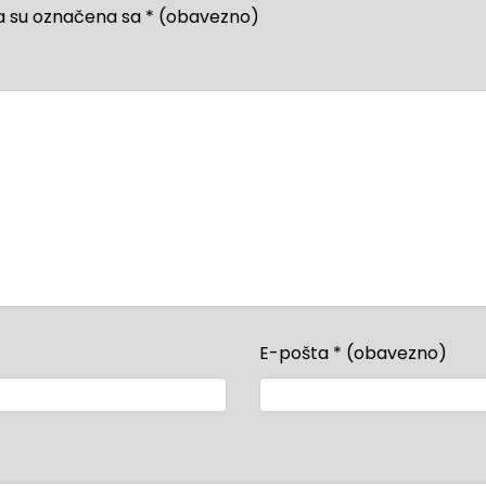
a su označena sa
* (obavezno)
E-pošta
* (obavezno)